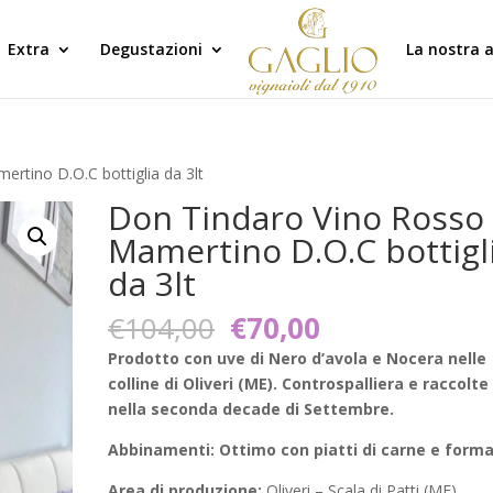
Extra
Degustazioni
La nostra 
rtino D.O.C bottiglia da 3lt
Don Tindaro Vino Rosso
Mamertino D.O.C bottigl
da 3lt
Il
Il
€
104,00
€
70,00
prezzo
prezzo
Prodotto con uve di Nero d’avola e Nocera nelle
originale
attuale
colline di Oliveri (ME). Controspalliera e raccolte
era:
è:
nella seconda decade di Settembre.
€104,00.
€70,00.
Abbinamenti: Ottimo con piatti di carne e forma
Area di produzione:
Oliveri – Scala di Patti (ME)