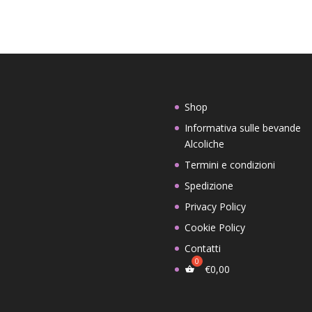
originale
attuale
era:
è:
€70,00.
€60,00.
Shop
Informativa sulle bevande
Alcoliche
Termini e condizioni
Spedizione
Privacy Policy
Cookie Policy
Contatti
€
0,00