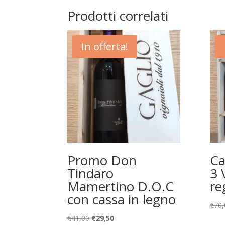
Prodotti correlati
In offerta!
Promo Don
Ca
Tindaro
3 
Mamertino D.O.C
re
con cassa in legno
€
70,
Il
Il
€
41,00
€
29,50