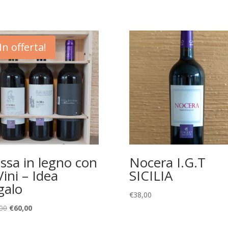
In offerta!
ssa in legno con
Nocera I.G.T
Vini – Idea
SICILIA
galo
€
38,00
Il
Il
00
€
60,00
prezzo
prezzo