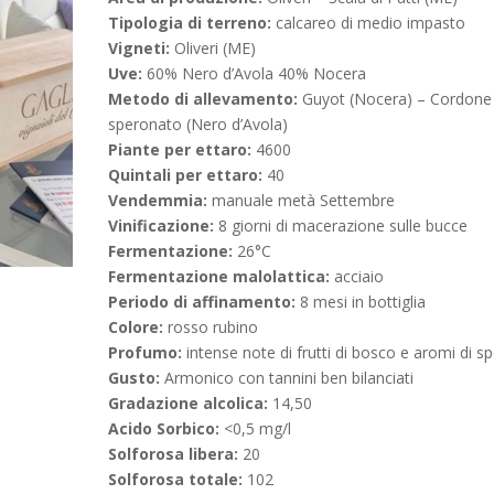
Tipologia di terreno:
calcareo di medio impasto
Vigneti:
Oliveri (ME)
Uve:
60% Nero d’Avola 40% Nocera
Metodo di allevamento:
Guyot (Nocera) – Cordone
speronato (Nero d’Avola)
Piante per ettaro:
4600
Quintali per ettaro:
40
Vendemmia:
manuale metà Settembre
Vinificazione:
8 giorni di macerazione sulle bucce
Fermentazione:
26°C
Fermentazione malolattica:
acciaio
Periodo di affinamento:
8 mesi in bottiglia
Colore:
rosso rubino
Profumo:
intense note di frutti di bosco e aromi di sp
Gusto:
Armonico con tannini ben bilanciati
Gradazione alcolica:
14,50
Acido Sorbico:
<0,5 mg/l
Solforosa libera:
20
Solforosa totale:
102