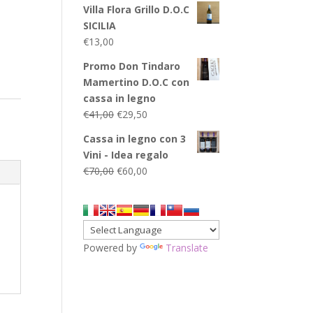
Villa Flora Grillo D.O.C
SICILIA
€
13,00
Promo Don Tindaro
Mamertino D.O.C con
cassa in legno
Il
Il
€
41,00
€
29,50
prezzo
prezzo
Cassa in legno con 3
originale
attuale
Vini - Idea regalo
era:
è:
Il
Il
€
70,00
€
60,00
€41,00.
€29,50.
prezzo
prezzo
originale
attuale
era:
è:
€70,00.
€60,00.
Powered by
Translate