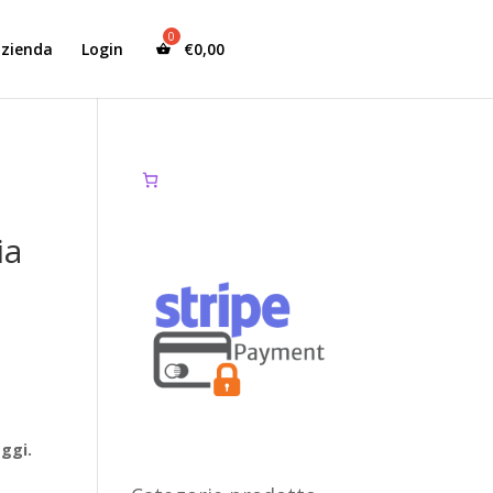
azienda
Login
€
0,00
ia
ggi.