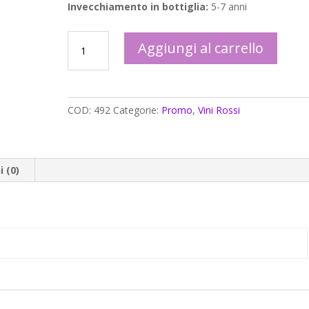
Invecchiamento in bottiglia:
5-7 anni
Don
Aggiungi al carrello
Tindaro
Vino
Rosso
Mamertino
COD:
492
Categorie:
Promo
,
Vini Rossi
D.O.C
bottiglia
da
3lt
 (0)
quantità
e