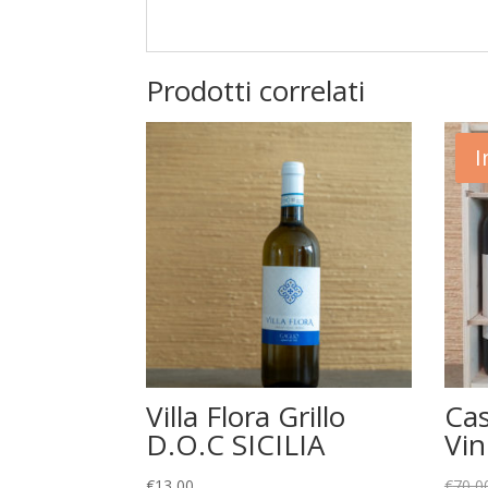
Prodotti correlati
I
Villa Flora Grillo
Cas
D.O.C SICILIA
Vin
€
13,00
€
70,0