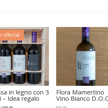
n offerta!
sa in legno con 3
Flora Mamertino
i – Idea regalo
Vino Bianco D.O.
Il
Il
0
€
60,00
€
16,50