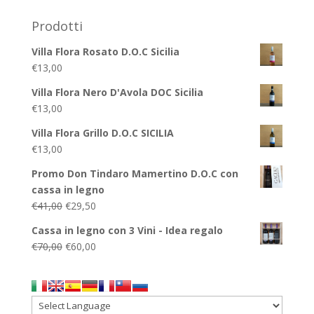
Prodotti
Villa Flora Rosato D.O.C Sicilia
€
13,00
Villa Flora Nero D'Avola DOC Sicilia
€
13,00
Villa Flora Grillo D.O.C SICILIA
€
13,00
Promo Don Tindaro Mamertino D.O.C con
cassa in legno
Il
Il
€
41,00
€
29,50
prezzo
prezzo
Cassa in legno con 3 Vini - Idea regalo
originale
attuale
Il
Il
€
70,00
€
60,00
era:
è:
prezzo
prezzo
€41,00.
€29,50.
originale
attuale
era:
è:
€70,00.
€60,00.